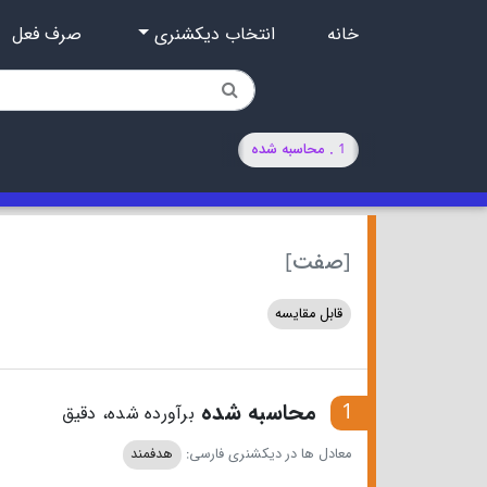
خانه
انتخاب دیکشنری
صرف فعل
1 . محاسبه شده
[صفت]
قابل مقایسه
1
محاسبه شده
برآورده شده، دقیق
معادل ها در دیکشنری فارسی:
هدفمند