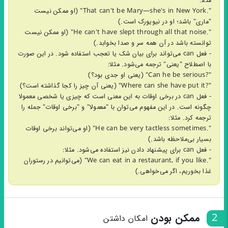
مثلا:
".That can't be Mary—she's in New York" (او ممکن نیست
"ماری" باشد؛ او در نیویورک است.)
".He can't have slept through all that noise" (او ممکن نیست
توانسته باشد در آن همه سر و صدا بخوابد.)
- فعل can می‌تواند برای بیان شک یا تعجب استفاده شود. در این صورت
با اصطلاح "یعنی" ترجمه می‌شود. مثلا:
"?Can he be serious" (یعنی او جدی بود؟)
"?Where can she have put it" (یعنی آن چیز را کجا گذاشته است؟)
- فعل can در برخی اوقات به این معنی است که چیزی یا شخصی معمولا
چگونه است. در این مفهوم می‌توان با "معمولا" و "برخی اوقات" جمله را
ترجمه کرد. مثلا:
".He can be very tactless sometimes" (او می‌تواند برخی اوقات
بسیار بی‌ملاحظه باشد.)
- فعل can برای پیشنهاد دادن نیز استفاده می‌شود. مثلا:
".We can eat in a restaurant, if you like" (می‌توانیم در رستوران
غذا بخوریم، اگر می‌خواهی.)
2
ممکن بودن
امکان داشتن