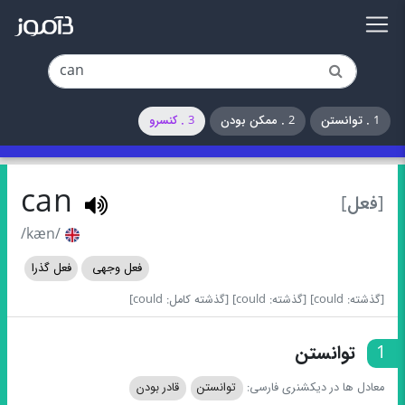
1 . توانستن
2 . ممکن بودن
3 . کنسرو
can
[فعل]
/kæn/
فعل وجهی
فعل گذرا
[گذشته: could]
[گذشته: could]
[گذشته کامل: could]
1
توانستن
معادل ها در دیکشنری فارسی:
توانستن
قادر بودن