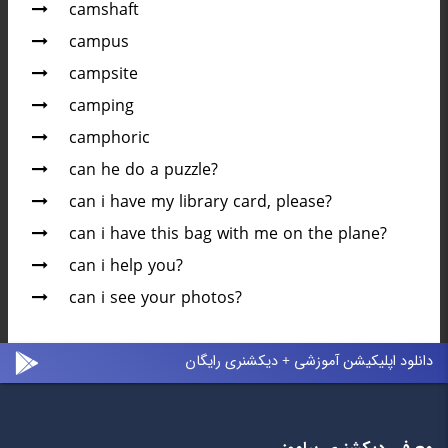
camshaft
campus
campsite
camping
camphoric
can he do a puzzle?
can i have my library card, please?
can i have this bag with me on the plane?
can i help you?
can i see your photos?
دانلود اپلیکیشن آموزشی + دیکشنری رایگان