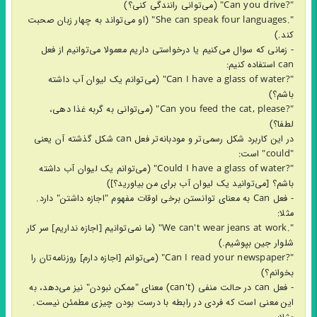
"?Can you drive" (می‌توانی رانندگی کنی؟)
".She can speak four languages" (او می‌تواند به چهار زبان صحبت
کند.)
- زمانی که سوال می‌کنیم یا درخواستی داریم معمولا می‌توانیم از فعل
can استفاده کنیم:
"?Can I have a glass of water" (می‌توانم یک لیوان آب داشته
باشم؟)
"?Can you feed the cat, please" (می‌توانی به گربه غذا دهی،
لطفا؟)
در این کاربرد شکل رسمی‌تر و مودبانه‌تر فعل can شکل گذشته آن یعنی
"could" است:
"?Could I have a glass of water" (می‌توانم یک لیوان آب داشته
باشم؟ [می‌توانید یک لیوان آب برای من بیاورید؟])
- فعل Can به معنای توانستن برخی اوقات مفهوم "اجازه داشتن" دارد.
مثلا:
".We can't wear jeans at work" (ما نمی‌توانیم [اجازه نداریم] سر کار
شلوار جین بپوشیم.)
"?Can I read your newspaper" (می‌توانم [اجازه دارم] روزنامه‌تان را
بخوانم؟)
- فعل can در حالت منفی (can't) معنای "ممکن نبودن" نیز می‌دهد، به
این معنی است که فردی در رابطه با درست بودن چیزی مطمئن نیست.