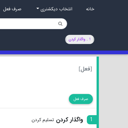
خانه
انتخاب دیکشنری
صرف فعل
1 . واگذار کردن
[فعل]
صرف فعل
1
واگذار کردن
تسلیم کردن