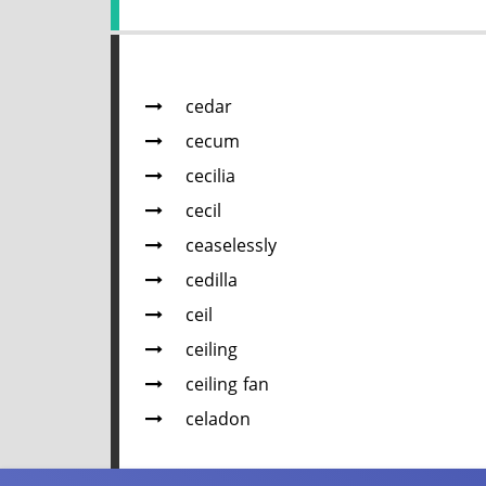
cedar
cecum
cecilia
cecil
ceaselessly
cedilla
ceil
ceiling
ceiling fan
celadon