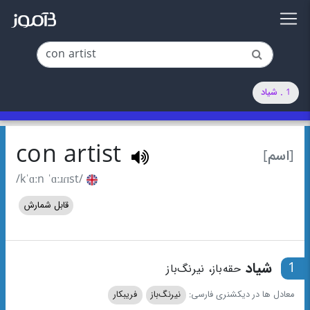
1 . شیاد
con artist
[اسم]
/kˈɑːn ˈɑːɹɾɪst/
قابل شمارش
1
شیاد
حقه‌باز، نیرنگ‌باز
معادل ها در دیکشنری فارسی:
نیرنگ‌باز
فریبکار