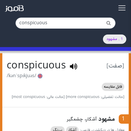
1 . مشهود
conspicuous
[صفت]
/kənˈspɪkjuəs/
قابل مقایسه
[حالت تفضیلی: more conspicuous]
[حالت عالی: most conspicuous]
1
مشهود
آشکار، چشمگیر
معادل ها در دیکشنری فارسی:
آشکار
پررنگ