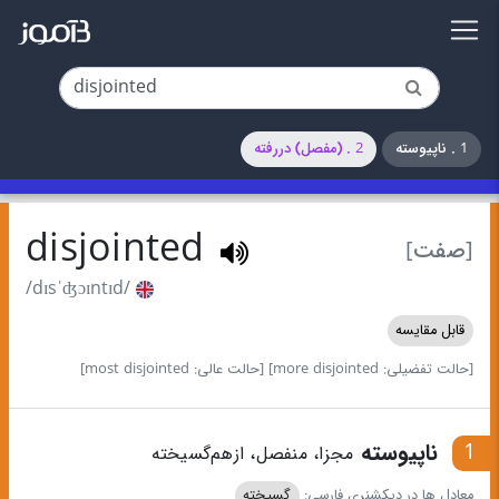
1 . ناپیوسته
2 . (مفصل) دررفته
disjointed
[صفت]
/dɪsˈʤɔɪntɪd/
قابل مقایسه
[حالت تفضیلی: more disjointed]
[حالت عالی: most disjointed]
1
ناپیوسته
مجزا، منفصل، ازهم‌گسیخته
معادل ها در دیکشنری فارسی:
گسیخته