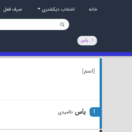
خانه
انتخاب دیکشنری
صرف فعل
1 . یأس
[اسم]
1
یأس
ناامیدی