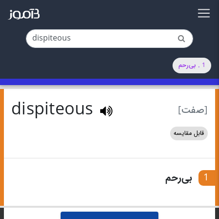
1 . بی‌رحم
dispiteous
[صفت]
قابل مقایسه
1
بی‌رحم