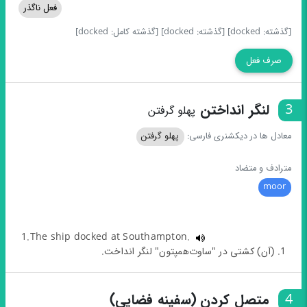
فعل ناگذر
[گذشته: docked]
[گذشته: docked]
[گذشته کامل: docked]
صرف فعل
3
لنگر انداختن
پهلو گرفتن
معادل ها در دیکشنری فارسی:
پهلو گرفتن
مترادف و متضاد
moor
1.The ship docked at Southampton.
1. (آن) کشتی در "ساوت‌همپتون" لنگر انداخت.
4
متصل کردن (سفینه فضایی)