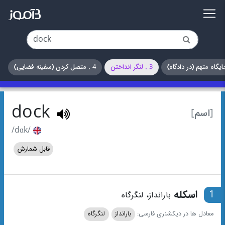
3 . لنگر انداختن
4 . متصل کردن (سفینه فضایی)
dock
[اسم]
/dɑk/
قابل شمارش
1
اسکله
بارانداز، لنگرگاه
معادل ها در دیکشنری فارسی:
بارانداز
لنگرگاه