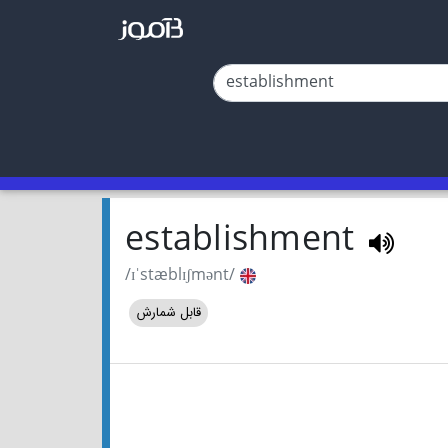
establishment
/ɪˈstæblɪʃmənt/
قابل شمارش