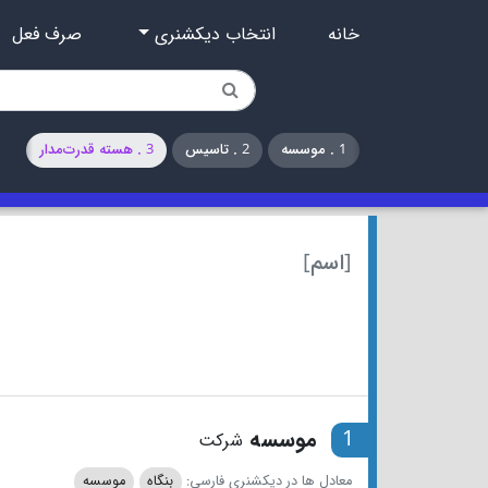
خانه
انتخاب دیکشنری
صرف فعل
1 . موسسه
2 . تاسیس
3 . هسته قدرت‌مدار
[اسم]
1
موسسه
شرکت
معادل ها در دیکشنری فارسی:
بنگاه
موسسه