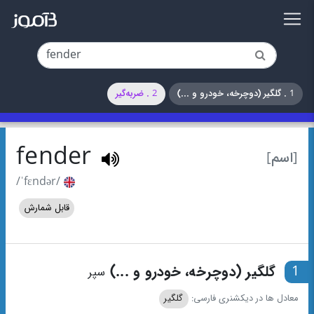
1 . گلگیر (دوچرخه، خودرو و ...)
2 . ضربه‌گیر
fender
[اسم]
/ˈfɛndər/
قابل شمارش
1
گلگیر (دوچرخه، خودرو و ...)
سپر
معادل ها در دیکشنری فارسی:
گلگیر