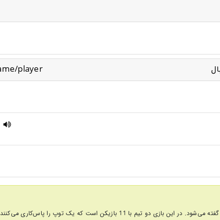
game/player
ال
?
واژه football به معنای "فوتبال" به ورزشی محبوب در جهان گفته می‌شود. در این بازی دو تیم 