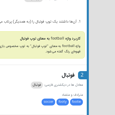
1. آن‌ها داشتند یک توپ فوتبال را (به همدیگر) پرتاب می‌کردند.
کاربرد واژه football به معنای توپ فوتبال
قهوه‌ای رنگ گفته می‌شود.
2
فوتبال
معادل ها در دیکشنری فارسی:
فوتبال
مترادف و متضاد
soccer
footy
footie