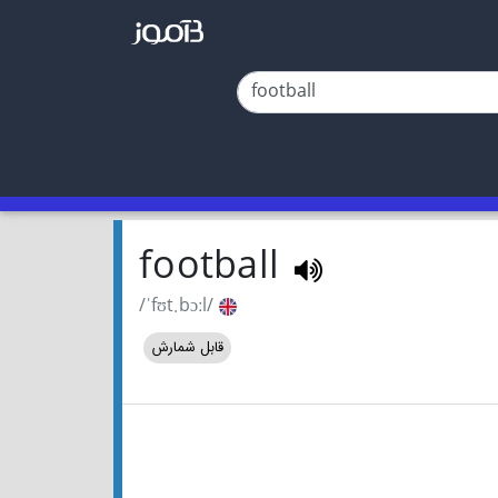
football
/ˈfʊt.bɔːl/
قابل شمارش