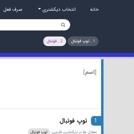
خانه
انتخاب دیکشنری
صرف فعل
1 . توپ فوتبال
2 . فوتبال
[اسم]
1
توپ فوتبال
معادل ها در دیکشنری فارسی:
توپ فوتبال