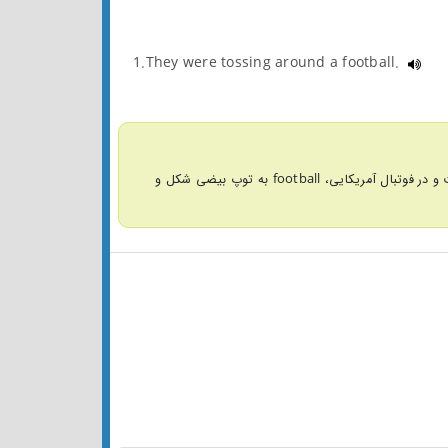
1.They were tossing around a football.
واژه football به معنای "توپ فوتبال" به توپ مخصوص بازی فوتبال گفته می‌شود که در فوتبال انگلیسی توپی متوسط و معمولا سیاه و سفید است و در فوتبال آمریکایی، football به توپ بیضی شکل و