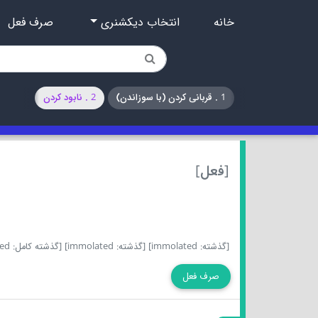
خانه
انتخاب دیکشنری
صرف فعل
1 . قربانی کردن (با سوزاندن)
2 . نابود کردن
[فعل]
[گذشته: immolated]
[گذشته: immolated]
[گذشته کامل: immolated]
صرف فعل