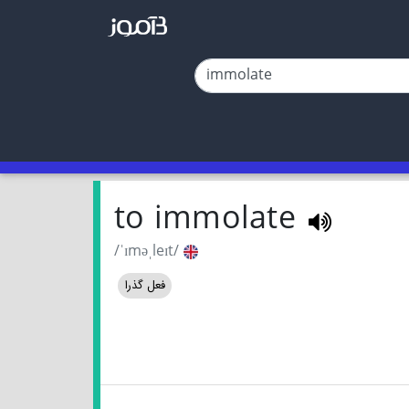
to immolate
/ˈɪməˌleɪt/
فعل گذرا