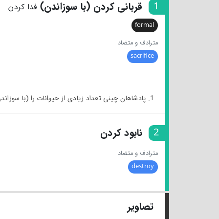
1
قربانی کردن (با سوزاندن)
فدا کردن
formal
مترادف و متضاد
sacrifice
1. پادشاهان چینی تعداد زیادی از حیوانات را (با سوزاندن) قربانی می‌کردند.
2
نابود کردن
مترادف و متضاد
destroy
تصاویر