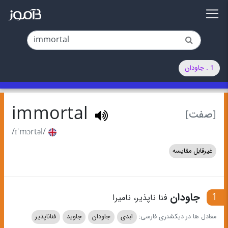
1 . جاودان
immortal
[صفت]
/ɪˈmɔrtəl/
غیرقابل مقایسه
1
جاودان
فنا ناپذیر، نامیرا
معادل ها در دیکشنری فارسی:
ابدی
جاودان
جاوید
فناناپذیر