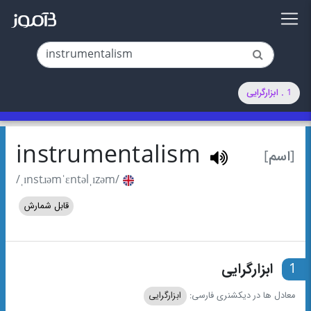
1 . ابزارگرایی
instrumentalism
[اسم]
/ˌɪnstɹəmˈɛntəlˌɪzəm/
قابل شمارش
1
ابزارگرایی
معادل ها در دیکشنری فارسی:
ابزارگرایی