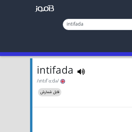
intifada
/ɪntɪfˈɑːdə/
قابل شمارش