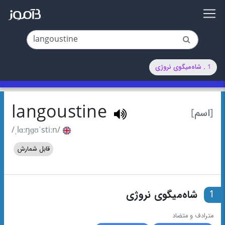
1 . شاه‌میگوی نروژی
langoustine
[اسم]
/ˌlɑːŋɡʊˈstiːn/
قابل شمارش
1
شاه‌میگوی نروژی
مترادف و متضاد