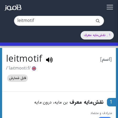
1 . نقش‌‌مایه معرف
leitmotif
[اسم]
/ˈlaɪtmoʊtiːf/
قابل شمارش
1
نقش‌‌مایه معرف
بن مایه، درون مایه
مترادف و متضاد