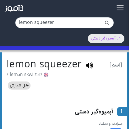
1 . آبمیوه‌گیر دستی
lemon squeezer
[اسم]
/ˈlemən skwiːzər/
قابل شمارش
1
آبمیوه‌گیر دستی
مترادف و متضاد