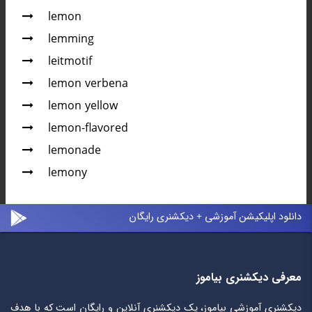
lemon
lemming
leitmotif
lemon verbena
lemon yellow
lemon-flavored
lemonade
lemony
دانلود اپلیکیشن آموزشی + دیکشنری رایگان
معرفی دیکشنری بیاموز
دیکشنری آموزشی بیاموز، یک دیکشنری آنلاین و رایگان است که با هدف