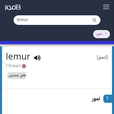
1 . لمور
lemur
[اسم]
/ˈliːmər/
قابل شمارش
1
لمور