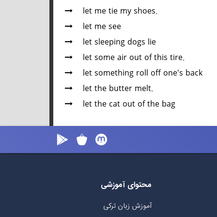
let me tie my shoes.
let me see
let sleeping dogs lie
let some air out of this tire.
let something roll off one's back
let the butter melt.
let the cat out of the bag
محتوای آموزشی
آموزش زبان ترکی