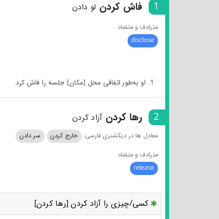
1
فاش کردن
لو دادن
مترادف و متضاد
disclose
1. او به‌طور اتفاقی محل [مکان] جلسه را فاش کرد.
2
رها کردن
آزاد کردن
معادل ها در دیکشنری فارسی:
خارج کردن
سر دادن
مترادف و متضاد
release
کسی/چیزی را آزاد کردن [رها کردن]