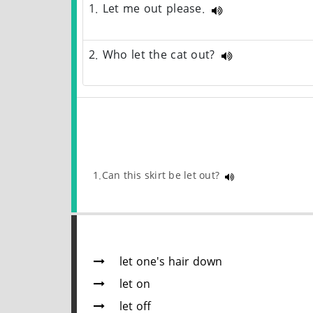
1. Let me out please.
2. Who let the cat out?
1.Can this skirt be let out?
let one's hair down
let on
let off