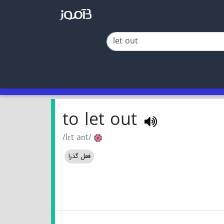
to let out
/lɛt aʊt/
فعل گذرا