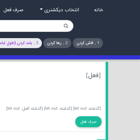
خانه
انتخاب دیکشنری
صرف فعل
1 . فاش کردن
2 . رها کردن
3 . بلند کردن (طول لباس و...)
[فعل]
[گذشته: let out]
[گذشته: let out]
[گذشته کامل: let out]
صرف فعل