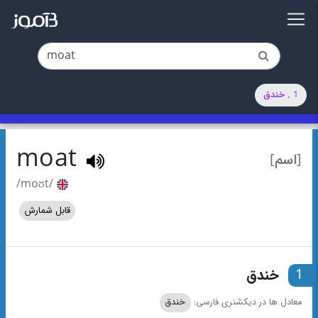
1 . خندق
moat
[اسم]
/moʊt/
قابل شمارش
1
خندق
معادل ها در دیکشنری فارسی:
خندق