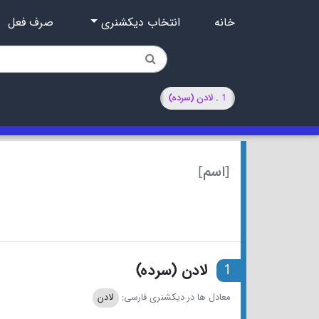
خانه
انتخاب دیکشنری
صرف فعل
1 . لادن (سرده)
[اسم]
1
لادن (سرده)
معادل ها در دیکشنری فارسی:
لادن