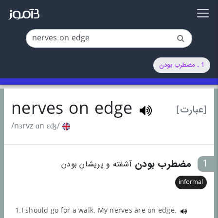
1 . مضطرب بودن
nerves on edge
[عبارت]
/nɜrvz ɑn ɛʤ/
1
مضطرب بودن
آشفته و پریشان بودن
informal
1.I should go for a walk. My nerves are on edge.