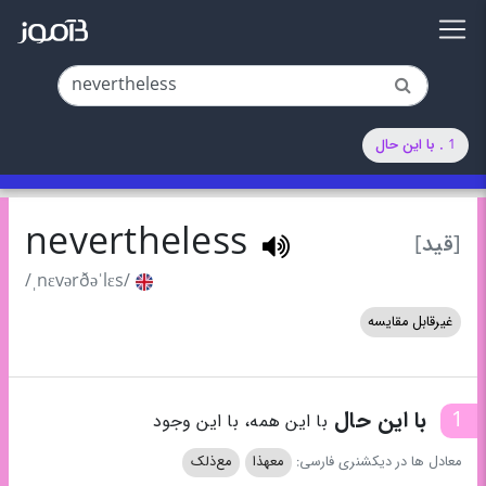
1 . با این حال
nevertheless
[قید]
/ˌnɛvərðəˈlɛs/
غیرقابل مقایسه
1
با این حال
با این همه، با این وجود
معادل ها در دیکشنری فارسی:
معهذا
مع‌ذلک