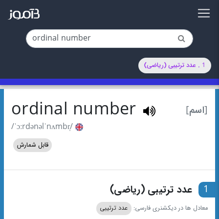
1 . عدد ترتیبی (ریاضی)
ordinal number
[اسم]
/ˈɔːrdənəlˈnʌmbr̩/
قابل شمارش
1
عدد ترتیبی (ریاضی)
معادل ها در دیکشنری فارسی:
عدد ترتیبی