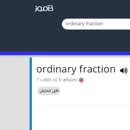
ordinary fraction
/ˈɔːɹdɪnˌɛɹi fɹˈækʃən/
قابل شمارش