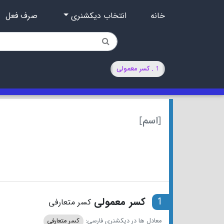
خانه
انتخاب دیکشنری
صرف فعل
1 . کسر معمولی
[اسم]
1
کسر معمولی
کسر متعارفی
معادل ها در دیکشنری فارسی:
کسر متعارفی