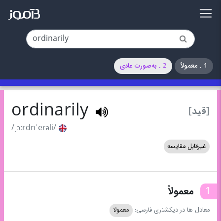
1 . معمولاً
2 . به‌صورت عادی
ordinarily
[قید]
/ˌɔːrdnˈerəli/
غیرقابل مقایسه
1
معمولاً
معادل ها در دیکشنری فارسی:
معمولا