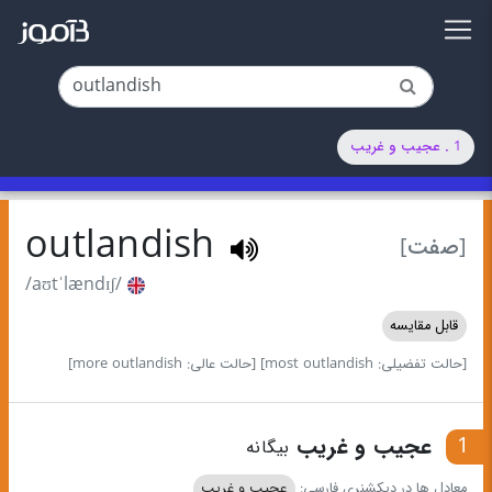
1 . عجیب و غریب
outlandish
[صفت]
/aʊtˈlændɪʃ/
قابل مقایسه
[حالت تفضیلی: most outlandish]
[حالت عالی: more outlandish]
1
عجیب و غریب
بیگانه
معادل ها در دیکشنری فارسی:
عجیب و غریب