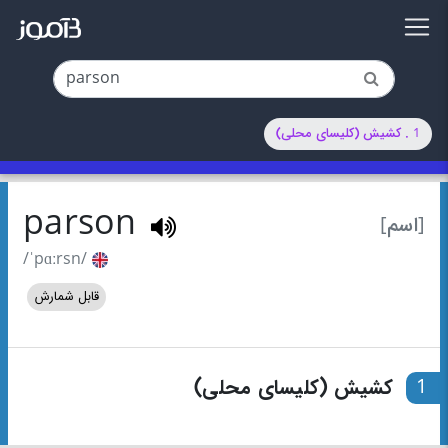
1 . کشیش (کلیسای محلی)
parson
[اسم]
/ˈpɑːrsn/
قابل شمارش
1
کشیش (کلیسای محلی)