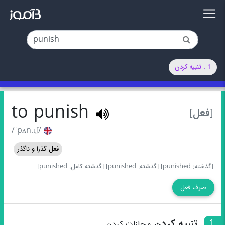
1 . تنبیه کردن
to punish
[فعل]
/ˈpʌn.ɪʃ/
فعل گذرا و ناگذر
[گذشته: punished]
[گذشته: punished]
[گذشته کامل: punished]
صرف فعل
1
تنبیه کردن
مجازات کردن