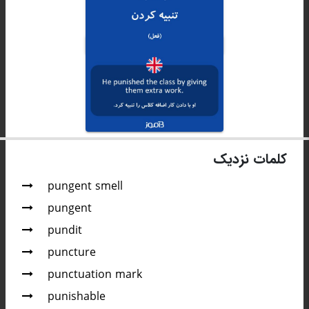
کلمات نزدیک
pungent smell
pungent
pundit
puncture
punctuation mark
punishable