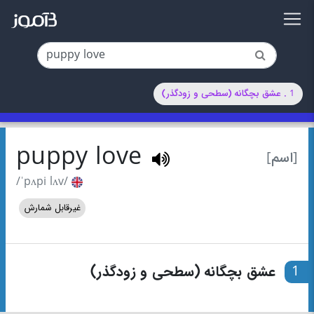
1 . عشق بچگانه (سطحی و زودگذر)
puppy love
[اسم]
/ˈpʌpi lʌv/
غیرقابل شمارش
1
عشق بچگانه (سطحی و زودگذر)