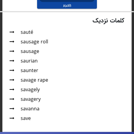
کلمات نزدیک
sauté
sausage roll
sausage
saurian
saunter
savage rape
savagely
savagery
savanna
save