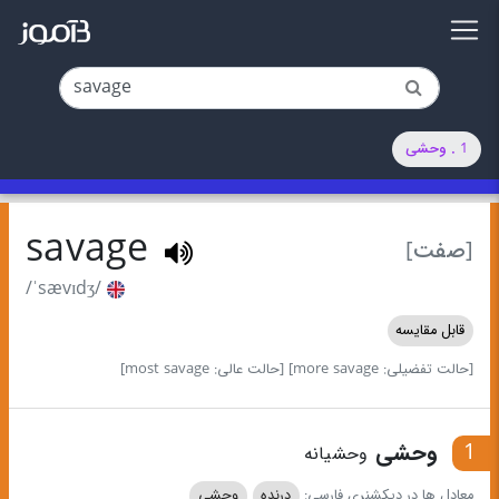
1 . وحشی
savage
[صفت]
/ˈsævɪdʒ/
قابل مقایسه
[حالت تفضیلی: more savage]
[حالت عالی: most savage]
1
وحشی
وحشیانه
معادل ها در دیکشنری فارسی:
درنده
وحشی