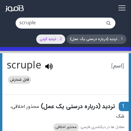
1 . تردید (درباره درستی یک عمل)
2 . تردید کردن
scruple
[اسم]
قابل شمارش
1
تردید (درباره درستی یک عمل)
محذور اخلاقی،
شک
معادل ها در دیکشنری فارسی:
محذور اخلاقی