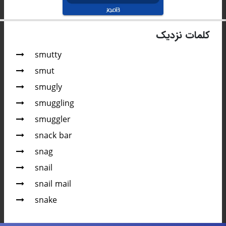
کلمات نزدیک
smutty
smut
smugly
smuggling
smuggler
snack bar
snag
snail
snail mail
snake