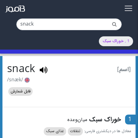
1 . خوراک سبک
snack
[اسم]
/snæk/
قابل شمارش
1
خوراک سبک
میان‌وعده
معادل ها در دیکشنری فارسی:
تنقلات
غذای سبک