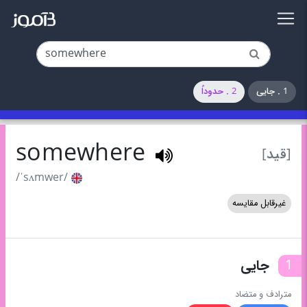
1 . جایی
2 . حدوداً
somewhere
[قید]
/ˈsʌmwer/
غیرقابل مقایسه
1
جایی
مترادف و متضاد