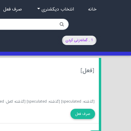
خانه
انتخاب دیکشنری
صرف فعل
1 . گمانه‌زنی کردن
[فعل]
[گذشته: speculated]
[گذشته: speculated]
[گذشته کامل: speculated]
صرف فعل