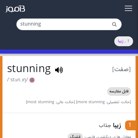
1 . زیبا
stunning
[صفت]
/ˈstʌn.ɪŋ/
قابل مقایسه
[حالت تفضیلی: more stunning]
[حالت عالی: most stunning]
1
زیبا
جذاب
معادل ها در دیکشنری فارسی:
قشنگ