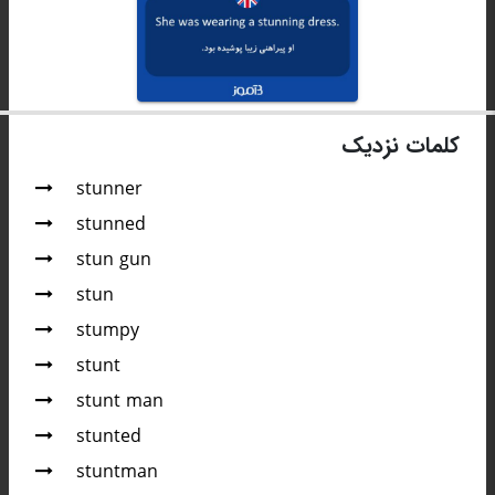
کلمات نزدیک
stunner
stunned
stun gun
stun
stumpy
stunt
stunt man
stunted
stuntman