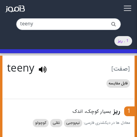
1 . ریز
teeny
[صفت]
قابل مقایسه
1
ریز
بسیار کوچک، اندک
معادل ها در دیکشنری فارسی:
نیم‌وجبی
نقلی
کوچولو