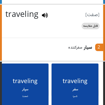
traveling
[صفت]
قابل مقایسه
2
سیار
سفرکننده