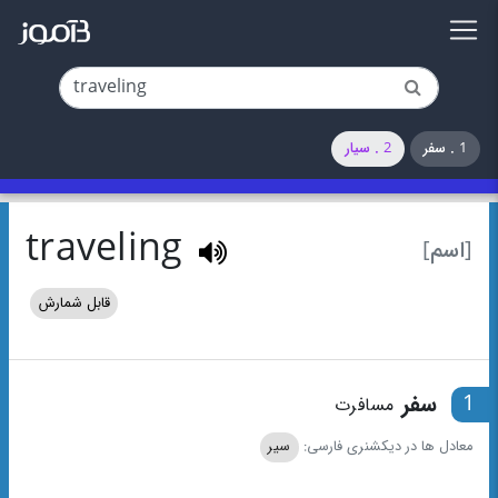
1 . سفر
2 . سیار
traveling
[اسم]
قابل شمارش
1
سفر
مسافرت
معادل ها در دیکشنری فارسی:
سیر