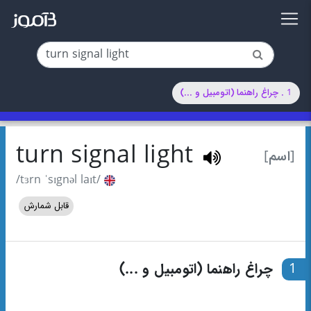
1 . چراغ راهنما (اتومبیل و ...)
turn signal light
[اسم]
/tɜrn ˈsɪgnəl laɪt/
قابل شمارش
1
چراغ راهنما (اتومبیل و ...)