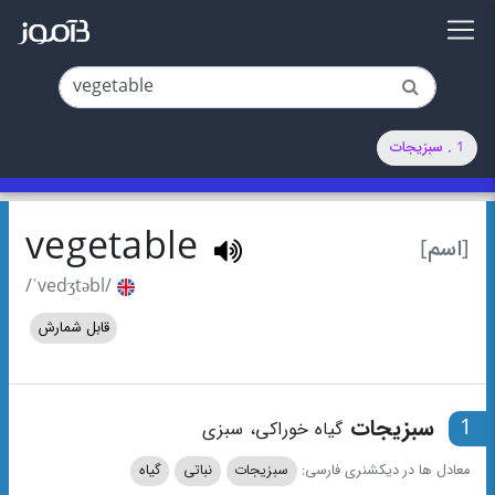
1 . سبزیجات
vegetable
[اسم]
/ˈvedʒtəbl/
قابل شمارش
1
سبزیجات
گیاه خوراکی، سبزی
معادل ها در دیکشنری فارسی:
سبزیجات
نباتی
گیاه