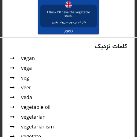
کلمات نزدیک
vegan
vega
veg
veer
veda
vegetable oil
vegetarian
vegetarianism
vegetate