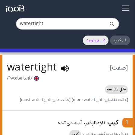
1 . کیپ
2 . بی‌تردید
watertight
[صفت]
/ˈwɔːtərtaɪt/
قابل مقایسه
[حالت تفضیلی: more watertight]
[حالت عالی: most watertight]
1
کیپ
نفوذ‌ناپذیر، آب‌بندی‌شده
معادل ها در دیکشنری فارسی:
کیپ