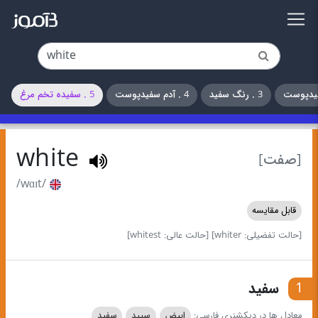
3 . رنگ سفید
4 . آدم سفیدپوست
5 . سفیده تخم مرغ
white
[صفت]
/wɑɪt/
قابل مقایسه
[حالت تفضیلی: whiter]
[حالت عالی: whitest]
1
سفید
معادل ها در دیکشنری فارسی:
ابیض
سپید
سفید