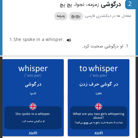
2
درگوشی
زمزمه، نجوا، پچ پچ
معادل ها در دیکشنری فارسی:
پچ‌پچ
زمزمه
1.She spoke in a whisper.
1. او درگوشی صحبت کرد.