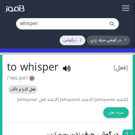
1 . در گوشی حرف زدن
2 . درگوشی
to whisper
[فعل]
/ˈwɪs.pər/
فعل گذرا و ناگذر
[گذشته: whispered]
[گذشته: whispered]
[گذشته کامل: whispered]
صرف فعل
1
در گوشی حرف زدن
پچ‌پچ کردن