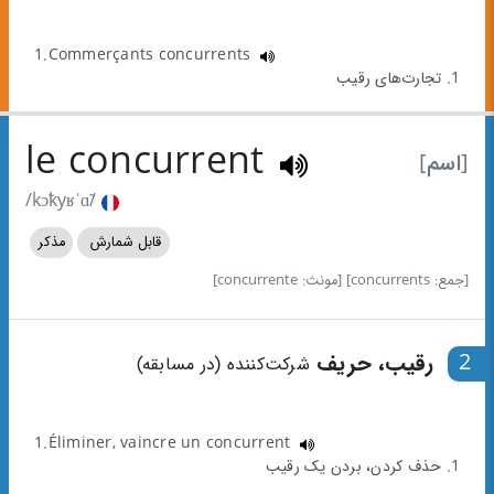
1.Commerçants concurrents
1. تجارت‌های رقیب
le concurrent
[اسم]
/kɔ̃kyʁˈɑ̃/
قابل شمارش
مذکر
[جمع: concurrents]
[مونث: concurrente]
2
رقیب، حریف
شرکت‌کننده (در مسابقه)
1.Éliminer, vaincre un concurrent
1. حذف کردن، بردن یک رقیب