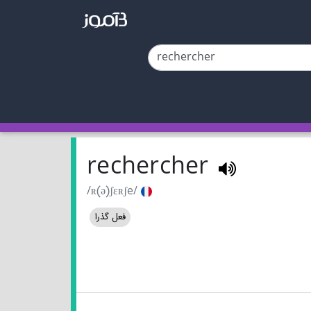
rechercher
/ʀ(ə)ʃɛʀʃe/
فعل گذرا