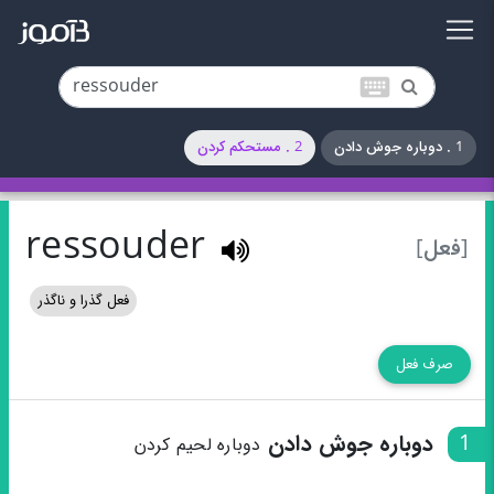
keyboard
1 . دوباره جوش دادن
2 . مستحکم کردن
ressouder
[فعل]
فعل گذرا و ناگذر
صرف فعل
1
دوباره جوش دادن
دوباره لحیم کردن