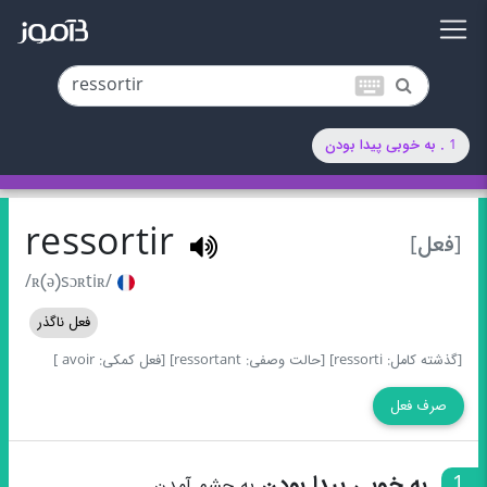
keyboard
1 . به خوبی پیدا بودن
ressortir
[فعل]
/ʀ(ə)sɔʀtiʀ/
فعل ناگذر
[گذشته کامل: ressorti]
[حالت وصفی: ressortant]
[فعل کمکی: avoir ]
صرف فعل
1
به خوبی پیدا بودن
به چشم آمدن