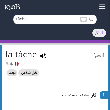
keyboard
1 . کار
la tâche
[اسم]
/taʃ/
قابل شمارش
مونث
1
کار
وظیفه، مسئولیت